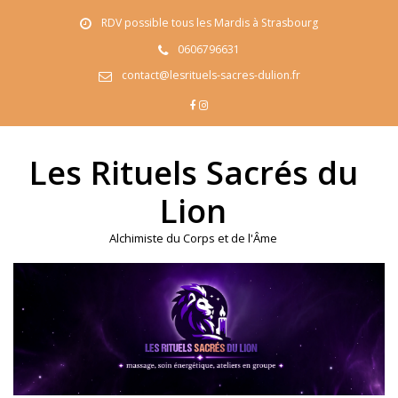
Skip
RDV possible tous les Mardis à Strasbourg
to
content
0606796631
contact@lesrituels-sacres-dulion.fr
Les Rituels Sacrés du
Lion
Alchimiste du Corps et de l'Âme