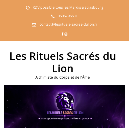
Skip
RDV possible tous les Mardis à Strasbourg
to
content
0606796631
contact@lesrituels-sacres-dulion.fr
Les Rituels Sacrés du
Lion
Alchimiste du Corps et de l'Âme